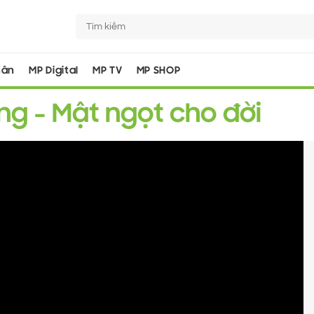
hân
MP Digital
MP TV
MP SHOP
ng - Mật ngọt cho đời