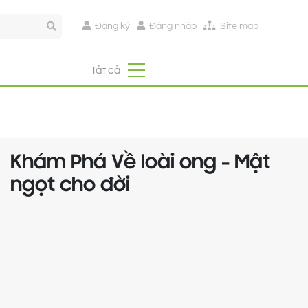
Đăng ký
Đăng nhập
Site map
Tất cả
Khám Phá Về loài ong - Mật
ngọt cho đời