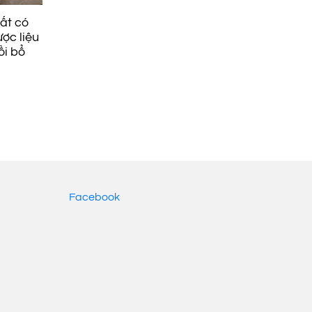
ất có
ược liệu
ồi bổ
Facebook